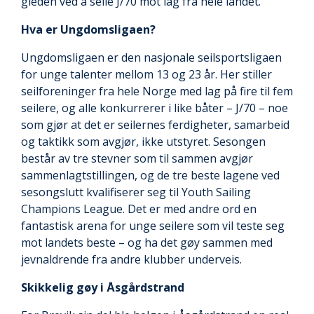
gleden ved å seile J/70 mot lag fra hele landet.
Hva er Ungdomsligaen?
Ungdomsligaen er den nasjonale seilsportsligaen
for unge talenter mellom 13 og 23 år. Her stiller
seilforeninger fra hele Norge med lag på fire til fem
seilere, og alle konkurrerer i like båter – J/70 – noe
som gjør at det er seilernes ferdigheter, samarbeid
og taktikk som avgjør, ikke utstyret. Sesongen
består av tre stevner som til sammen avgjør
sammenlagtstillingen, og de tre beste lagene ved
sesongslutt kvalifiserer seg til Youth Sailing
Champions League. Det er med andre ord en
fantastisk arena for unge seilere som vil teste seg
mot landets beste – og ha det gøy sammen med
jevnaldrende fra andre klubber underveis.
Skikkelig gøy i Åsgårdstrand