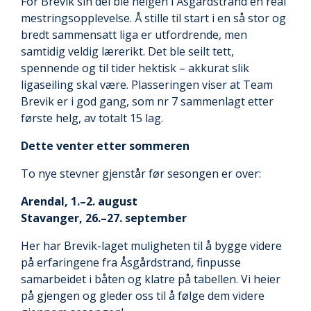
For Brevik sin del ble helgen i Åsgårdstrand en real
mestringsopplevelse. Å stille til start i en så stor og
bredt sammensatt liga er utfordrende, men
samtidig veldig lærerikt. Det ble seilt tett,
spennende og til tider hektisk – akkurat slik
ligaseiling skal være. Plasseringen viser at Team
Brevik er i god gang, som nr 7 sammenlagt etter
første helg, av totalt 15 lag.
Dette venter etter sommeren
To nye stevner gjenstår før sesongen er over:
Arendal, 1.–2. august
Stavanger, 26.–27. september
Her har Brevik-laget muligheten til å bygge videre
på erfaringene fra Åsgårdstrand, finpusse
samarbeidet i båten og klatre på tabellen. Vi heier
på gjengen og gleder oss til å følge dem videre