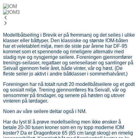
Modellbåtseiling i Brevik er på fremmarsj og det seiles i ulike
klasser eller båttyper. Den klassiske og største IOM-båten
har et veletablert miljø, men de siste par årene har DF-95
kommet som et spennende og rimeligere alternativ med
stadig nye og nysgjerrige seilere. Foreningen gjennomfører
trenings-seilaser, regattaer og serieseilaser og samlinger på
Seivall gjennom hele året, både vinter, vår og høst. (De
fleste seiler jo aktivt i andre båtklasser i sommerhalvåret.)
Foreningen har nå totalt rundt 20 modellbåtseilere og et godt
og sosialt miljø. Trening gjennomføres fra Seivall, vår og
sensommer på tirsdager, og senere på høsten og utover
vinteren på lørdager.
Noen av våre seilere deltar også i NM.
Har du lyst til å prøve modellseiling men ikke ønsker å
betale 20-30 tusen kroner som en ny topp moderne IOM
koster? Da er Dragonforce 65 (65 cm langt skrog) en rimelig