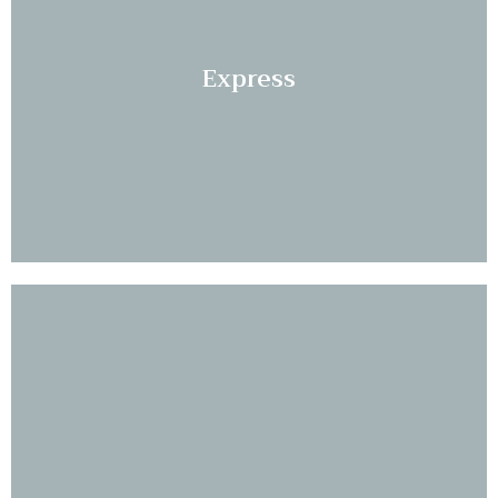
Les mer...
Express
Les mer...