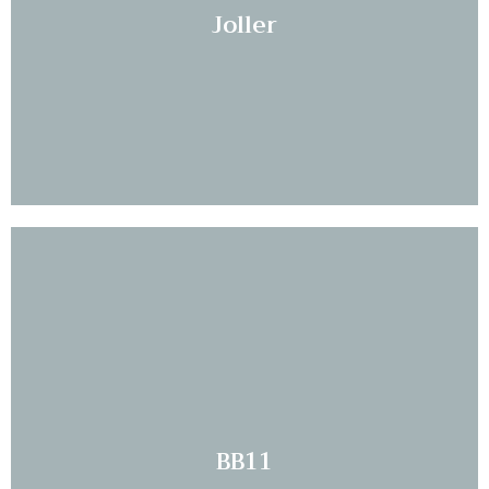
Joller
Les mer...
BB11