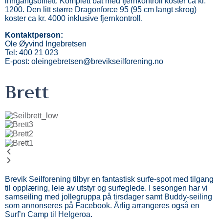
inngangsbillett. Komplett båt med fjernkontroll koster ca kr.
1200. Den litt større Dragonforce 95 (95 cm langt skrog)
koster ca kr. 4000 inklusive fjernkontroll.
Kontaktperson:
Ole Øyvind Ingebretsen
Tel: 400 21 023
E-post: oleingebretsen@brevikseilforening.no
Brett
Brevik Seilforening tilbyr en fantastisk surfe-spot med tilgang
til opplæring, leie av utstyr og surfeglede. I sesongen har vi
samseiling med jollegruppa på tirsdager samt Buddy-seiling
som annonseres på Facebook. Årlig arrangeres også en
Surf’n Camp til Helgeroa.