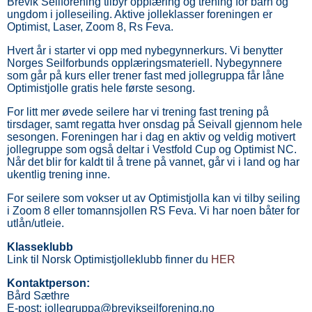
Brevik Seilforening tilbyr opplæring og trening for barn og
ungdom i jolleseiling. Aktive jolleklasser foreningen er
Optimist, Laser, Zoom 8, Rs Feva.
Hvert år i starter vi opp med nybegynnerkurs. Vi benytter
Norges Seilforbunds opplæringsmateriell. Nybegynnere
som går på kurs eller trener fast med jollegruppa får låne
Optimistjolle gratis hele første sesong.
For litt mer øvede seilere har vi trening fast trening på
tirsdager, samt regatta hver onsdag på Seivall gjennom hele
sesongen. Foreningen har i dag en aktiv og veldig motivert
jollegruppe som også deltar i Vestfold Cup og Optimist NC.
Når det blir for kaldt til å trene på vannet, går vi i land og har
ukentlig trening inne.
For seilere som vokser ut av Optimistjolla kan vi tilby seiling
i Zoom 8 eller tomannsjollen RS Feva. Vi har noen båter for
utlån/utleie.
Klasseklubb
Link til Norsk Optimistjolleklubb finner du
HER
Kontaktperson:
Bård Sæthre
E-post: jollegruppa@brevikseilforening.no