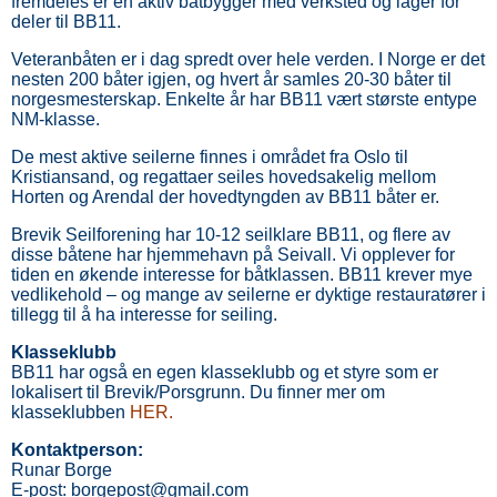
fremdeles er en aktiv båtbygger med verksted og lager for
deler til BB11.
Veteranbåten er i dag spredt over hele verden. I Norge er det
nesten 200 båter igjen, og hvert år samles 20-30 båter til
norgesmesterskap. Enkelte år har BB11 vært største entype
NM-klasse.
De mest aktive seilerne finnes i området fra Oslo til
Kristiansand, og regattaer seiles hovedsakelig mellom
Horten og Arendal der hovedtyngden av BB11 båter er.
Brevik Seilforening har 10-12 seilklare BB11, og flere av
disse båtene har hjemmehavn på Seivall. Vi opplever for
tiden en økende interesse for båtklassen. BB11 krever mye
vedlikehold – og mange av seilerne er dyktige restauratører i
tillegg til å ha interesse for seiling.
Klasseklubb
BB11 har også en egen klasseklubb og et styre som er
lokalisert til Brevik/Porsgrunn. Du finner mer om
klasseklubben
HER
.
Kontaktperson:
Runar Borge
E-post: borgepost@gmail.com