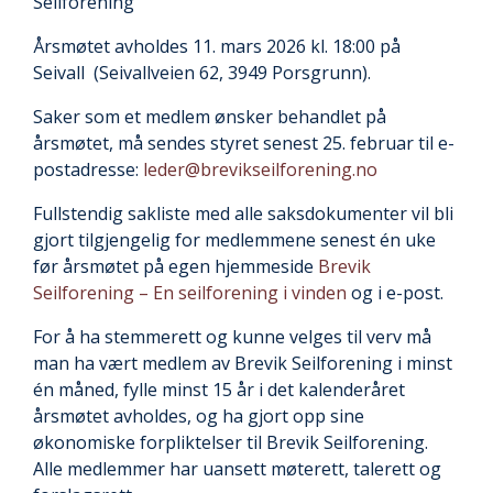
Seilforening
Årsmøtet avholdes 11. mars 2026 kl. 18:00 på
Seivall (Seivallveien 62, 3949 Porsgrunn).
Saker som et medlem ønsker behandlet på
årsmøtet, må sendes styret senest 25. februar til e-
postadresse:
leder@brevikseilforening.no
Fullstendig sakliste med alle saksdokumenter vil bli
gjort tilgjengelig for medlemmene senest én uke
før årsmøtet på egen hjemmeside
Brevik
Seilforening – En seilforening i vinden
og i e-post.
For å ha stemmerett og kunne velges til verv må
man ha vært medlem av Brevik Seilforening i minst
én måned, fylle minst 15 år i det kalenderåret
årsmøtet avholdes, og ha gjort opp sine
økonomiske forpliktelser til Brevik Seilforening.
Alle medlemmer har uansett møterett, talerett og