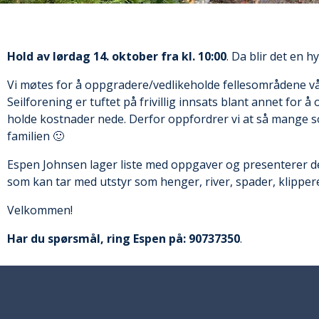
H
old av lørdag 14. oktober fra kl. 10:00
. Da blir det en h
Vi møtes for å oppgradere/vedlikeholde fellesområdene vå
Seilforening er tuftet på frivillig innsats blant annet for å 
holde kostnader nede. Derfor oppfordrer vi at så mange so
familien 🙂
Espen Johnsen lager liste med oppgaver og presenterer d
som kan tar med utstyr som henger, river, spader, klippere 
Velkommen!
Har du spørsmål, ri
ng Espen på: 90737350
.